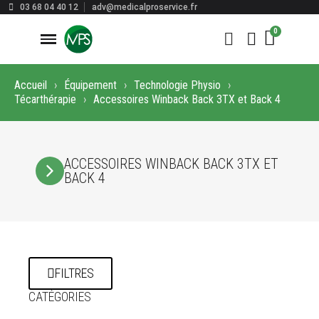
03 68 04 40 12
adv@medicalproservice.fr
Accueil
Équipement
Technologie Physio
Técarthérapie
Accessoires Winback Back 3TX et Back 4
ACCESSOIRES WINBACK BACK 3TX ET
BACK 4
FILTRES
CATÉGORIES