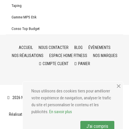
Taping
Gamme MPS Etik
Conso Top Budget
ACCUEIL
NOUS CONTACTER
BLOG
ÉVÈNEMENTS
NOS RÉALISATIONS
ESPACE HOME FITNESS
NOS MARQUES
COMPTE CLIENT
PANIER
Nous utilisons des cookies tiers pour améliorer
2026 Medical Pro Service
votre expérience de navigation, analyser le trafic
Mentions légales
CGV
Livraison
du site et personnaliser le contenu et les
publicités.
En savoir plus
Réalisation :
Nicolas Mahler, développeur prestashop à Strasbourg
-
Sébastien Mugel, graphiste à Sarrebourg
J'ai compris