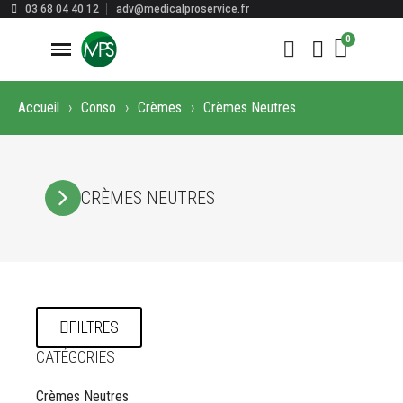
03 68 04 40 12
adv@medicalproservice.fr
Accueil
Conso
Crèmes
Crèmes Neutres
CRÈMES NEUTRES
FILTRES
CATÉGORIES
Crèmes Neutres