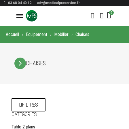
03 68 04 40 12
adv@medicalproservice.fr
Accueil
Équipement
Mobilier
Chaises
CHAISES
FILTRES
CATÉGORIES
Table 2 plans