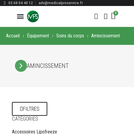
03 68 04 40 12
adv@medicalproservice.fr
Accueil
Équipement
Soins du corps
Amincissement
AMINCISSEMENT
FILTRES
CATÉGORIES
Accessoires Lipofreeze