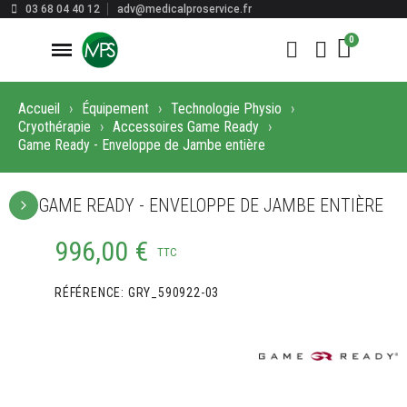
03 68 04 40 12
adv@medicalproservice.fr
Accueil
Équipement
Technologie Physio
Cryothérapie
Accessoires Game Ready
Game Ready - Enveloppe de Jambe entière
GAME READY - ENVELOPPE DE JAMBE ENTIÈRE
996,00 €
TTC
RÉFÉRENCE
GRY_590922-03