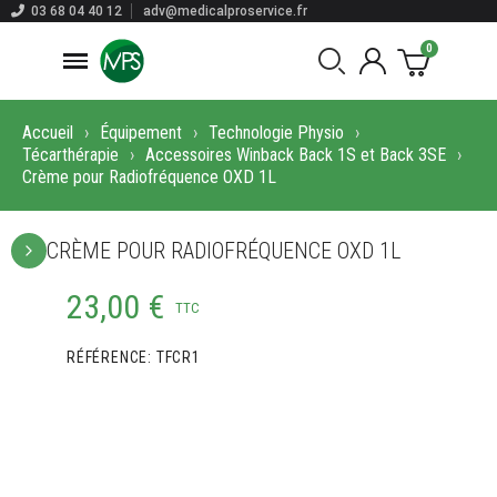
03 68 04 40 12
adv@medicalproservice.fr
Accueil
Équipement
Technologie Physio
Técarthérapie
Accessoires Winback Back 1S et Back 3SE
Crème pour Radiofréquence OXD 1L
CRÈME POUR RADIOFRÉQUENCE OXD 1L
23,00 €
TTC
RÉFÉRENCE
TFCR1