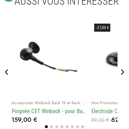
AUSSI VOUS INTÉRESSER
-27,00 €
Voir le produit
Voir le
Accessoires Winback Back 1S et Back 3SE
Nos Promotions
Poignée CET Winback - pour Back 1S et Back 3SE (Capacitive - embout jaune)
159,00 €
62,00
89,00 €