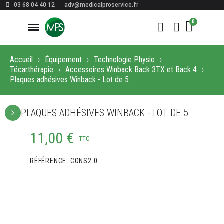
03 68 04 40 12
adv@medicalproservice.fr
Accueil
Équipement
Technologie Physio
Técarthérapie
Accessoires Winback Back 3TX et Back 4
Plaques adhésives Winback - Lot de 5
PLAQUES ADHÉSIVES WINBACK - LOT DE 5
11,00 €
TTC
RÉFÉRENCE
CONS2.0