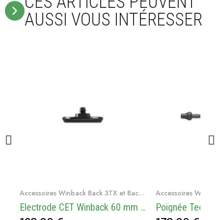
CES ARTICLES PEUVENT
AUSSI VOUS INTÉRESSER
Voir le produit
Voir le
Accessoires Winback Back 3TX et Back 4
Electrode CET Winback 60 mm - pour Back 4 et Back 3TX