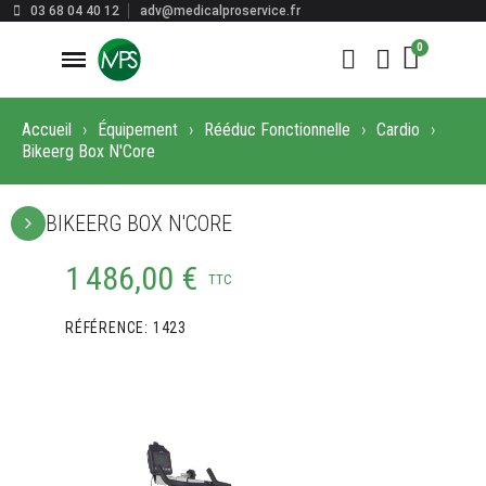
03 68 04 40 12
adv@medicalproservice.fr
Accueil
Équipement
Rééduc Fonctionnelle
Cardio
Bikeerg Box N'Core
BIKEERG BOX N'CORE
1 486,00 €
TTC
RÉFÉRENCE
1423