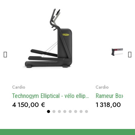
Voir le produit
Voir le
Cardio
Cardio
Technogym Elliptical - vélo elliptique
Rameur Box N'C
4 150,00 €
1 318,00 €