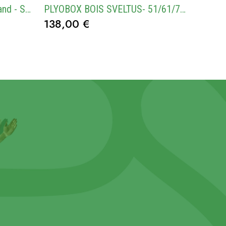
Blackroll Elastique Super Band - Set de 3
PLYOBOX BOIS SVELTUS- 51/61/76CM
138,00 €
23,95