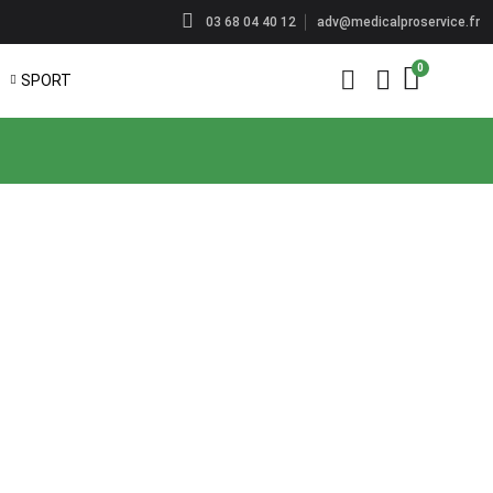
adv@medicalproservice.fr
03 68 04 40 12
SPORT