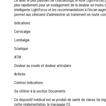
Le laser le plus puissant de Chattanooga, le 40W LightForce(r) 
plus rapidement pour un soulagement de la douleur en moins 
intelligente LightForce et les recommandations à l'écran augm
permet aux cliniciens d’administrer un traitement en toute con
Indications:
Cervicalgie
Lombalgie
Sciatique
ATM
Douleur au coude et douleur articulaire
Arthrite
Contres-Indications:
Se référer à la section Documents.
Ce dispositif médical est un produit de santé de classe IIa rég
cette règlementation, le marquage CE.