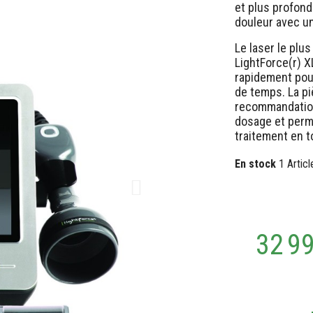
et plus profond
douleur avec u
Le laser le plu
LightForce(r) X
rapidement pou
de temps. La pi
recommandation
dosage et perme
traitement en t
En stock
1 Articl
32 9