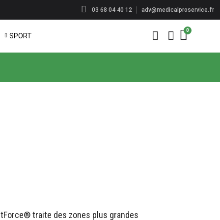
adv@medicalproservice.fr
03 68 04 40 12
SPORT
htForce® traite des zones plus grandes