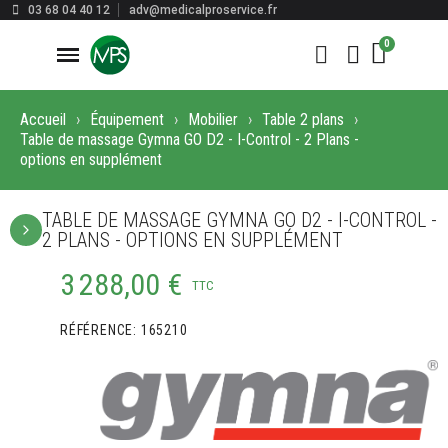
03 68 04 40 12
adv@medicalproservice.fr
Accueil
Équipement
Mobilier
Table 2 plans
Table de massage Gymna GO D2 - I-Control - 2 Plans -
options en supplément
TABLE DE MASSAGE GYMNA GO D2 - I-CONTROL -
2 PLANS - OPTIONS EN SUPPLÉMENT
3 288,00 €
TTC
RÉFÉRENCE
165210