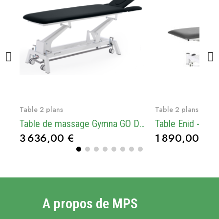
Voir le produit
Voir le
Table 2 plans
Table 2 plans
Table de massage Gymna GO D4 - I-Control - 2 Plans - options en supplément
Table Enid - 2 se
3 636,00 €
1 890,00 €
A propos de MPS