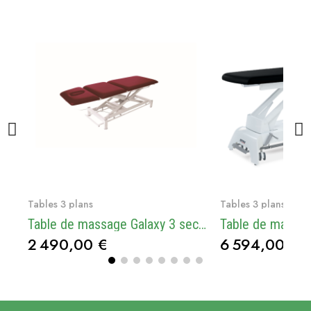
Voir le produit
Voir le
Tables 3 plans
Tables 3 plans
Table de massage Galaxy 3 sections - électrique - 2 roues
2 490,00 €
6 594,00 €