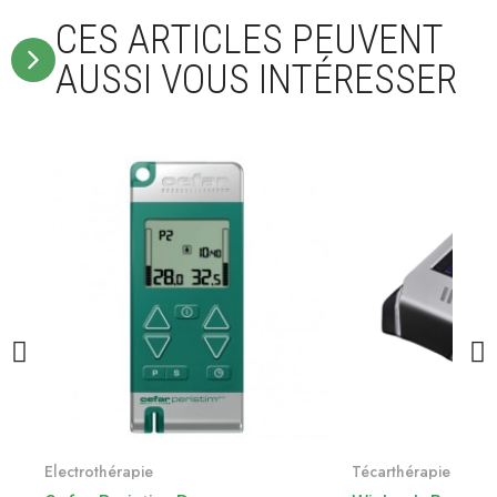
CES ARTICLES PEUVENT
AUSSI VOUS INTÉRESSER
Voir le produit
Voir le
Electrothérapie
Técarthérapie